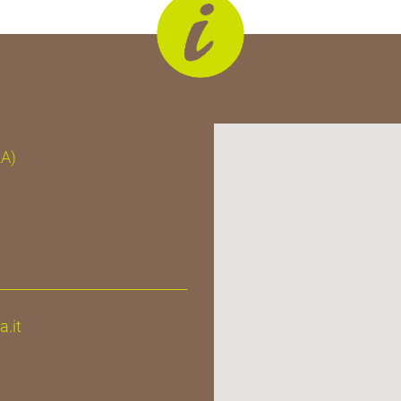
RA)
.it