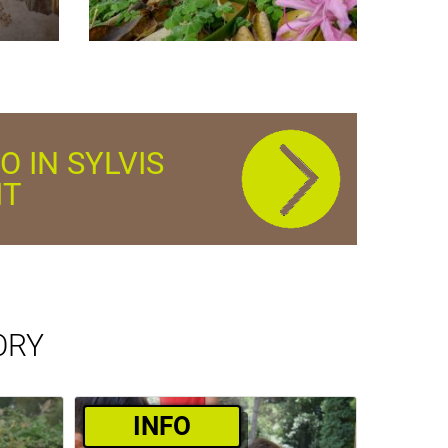
O IN SYLVIS
IT
ORY
­INFO