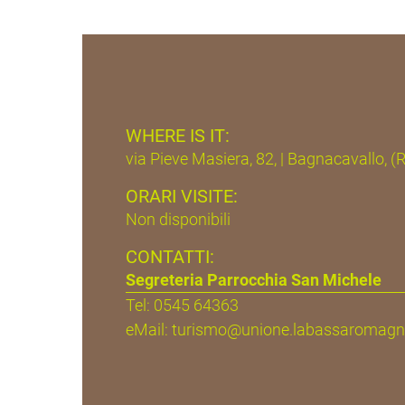
WHERE IS IT:
via Pieve Masiera, 82, | Bagnacavallo, (
ORARI VISITE:
Non disponibili
CONTATTI:
Segreteria Parrocchia San Michele
Tel: 0545 64363
eMail:
turismo@unione.labassaromagna