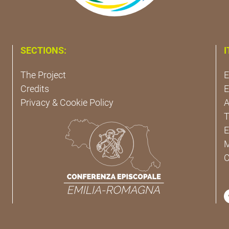
SECTIONS:
I
The Project
E
Credits
E
Privacy & Cookie Policy
A
T
E
M
C