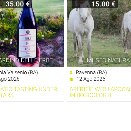
35.00 €
15.00 €
ARDINO DELLE ERBE
MUSEO NATURA
la Valsenio (RA)
Ravenna (RA)
Ago 2026
12 Ago 2026
ATIC TASTING UNDER
APERITIF WITH APOCA
STARS
IN BOSCOFORTE