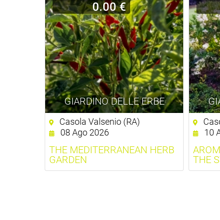
0.00 €
GIARDINO DELLE ERBE
GI
Casola Valsenio (RA)
Caso
08 Ago 2026
10 
THE MEDITERRANEAN HERB
AROM
GARDEN
THE 