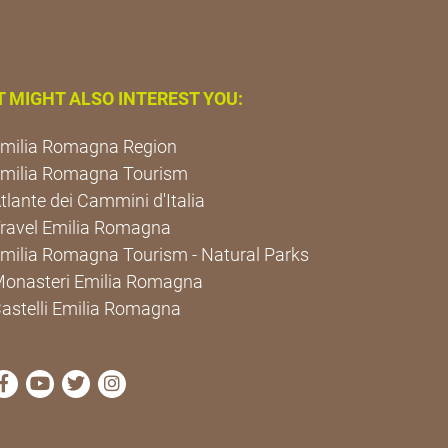
T MIGHT ALSO INTEREST YOU:
milia Romagna Region
milia Romagna Tourism
tlante dei Cammini d'Italia
ravel Emilia Romagna
milia Romagna Tourism - Natural Parks
onasteri Emilia Romagna
astelli Emilia Romagna
visit Cammini Emilia-Romagna Facebook profile page
visit Cammini Emilia-Romagna YouTube profile pa
visit Cammini Emilia-Romagna Twitter profile
visit Cammini Emilia-Romagna Instagram 