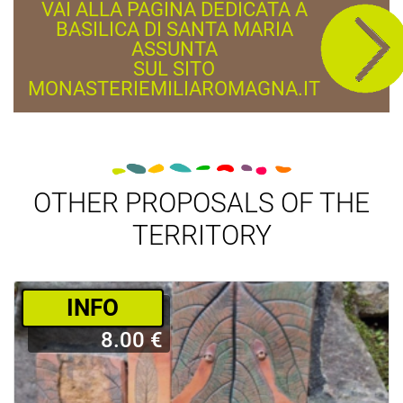
VAI ALLA PAGINA DEDICATA A
BASILICA DI SANTA MARIA
ASSUNTA
SUL SITO
MONASTERIEMILIAROMAGNA.IT
OTHER PROPOSALS OF THE
TERRITORY
­INFO
8.00 €