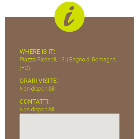
WHERE IS IT:
Piazza Ricasoli, 13, | Bagno di Romagna,
(FC)
ORARI VISITE:
Non disponibili
CONTATTI:
Non disponibili