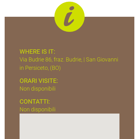
WHERE IS IT:
Via Budrie 86, fraz. Budrie, | San Giovanni
in Persiceto, (BO)
ORARI VISITE:
Non disponibili
CONTATTI:
Non disponibili