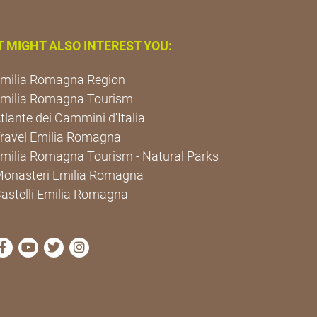
T MIGHT ALSO INTEREST YOU:
milia Romagna Region
milia Romagna Tourism
tlante dei Cammini d'Italia
ravel Emilia Romagna
milia Romagna Tourism - Natural Parks
onasteri Emilia Romagna
astelli Emilia Romagna
visit Cammini Emilia-Romagna Facebook profile page
visit Cammini Emilia-Romagna YouTube profile pa
visit Cammini Emilia-Romagna Twitter profile
visit Cammini Emilia-Romagna Instagram 