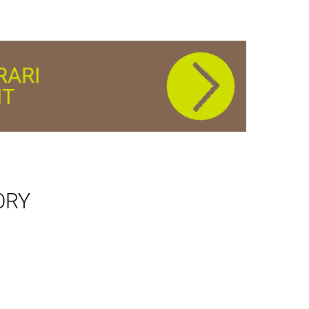
RARI
IT
ORY