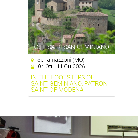
CHIESA DI SAN GEMINIANO
Serramazzoni (MO)
04 Ott - 11 Ott 2026
IN THE FOOTSTEPS OF
SAINT GEMINIANO, PATRON
SAINT OF MODENA