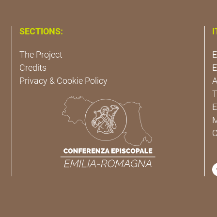
SECTIONS:
I
The Project
E
Credits
E
Privacy & Cookie Policy
A
T
E
M
C