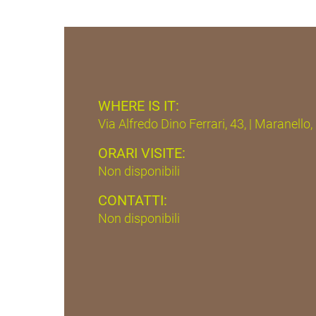
WHERE IS IT:
Via Alfredo Dino Ferrari, 43, | Maranello
ORARI VISITE:
Non disponibili
CONTATTI:
Non disponibili