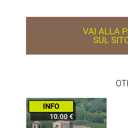
VAI ALLA 
SUL SIT
OT
­INFO
10.00 €