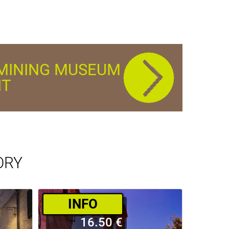
L MINING MUSEUM
IT
ORY
­INFO
16.50 €