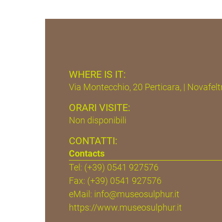
WHERE IS IT:
Via Montecchio, 20 Perticara, | Novafeltr
ORARI VISITE:
Non disponibili
CONTATTI:
Contacts
Tel: (+39) 0541 927576
Fax: (+39) 0541 927576
eMail:
info@museosulphur.it
https://www.museosulphur.it