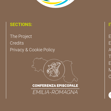
SECTIONS:
I
The Project
E
Credits
E
Privacy & Cookie Policy
A
T
E
M
C