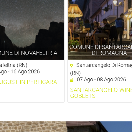
COMUNE DI SANTARCA
UNE DI NOVAFELTRIA
DI ROMAGNA
feltria (RN)
Santarcangelo Di Roma
go - 16 Ago 2026
(RN)
07 Ago - 08 Ago 2026
UGUST IN PERTICARA
SANTARCANGELO WIN
GOBLETS