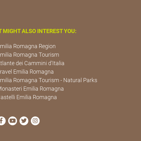
T MIGHT ALSO INTEREST YOU:
milia Romagna Region
milia Romagna Tourism
tlante dei Cammini d'Italia
ravel Emilia Romagna
milia Romagna Tourism - Natural Parks
onasteri Emilia Romagna
astelli Emilia Romagna
visit Cammini Emilia-Romagna Facebook profile page
visit Cammini Emilia-Romagna YouTube profile pa
visit Cammini Emilia-Romagna Twitter profile
visit Cammini Emilia-Romagna Instagram 