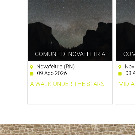
COMUNE DI NOVAFELTRIA
COM
Novafeltria (RN)
Nova
09 Ago 2026
08 A
A WALK UNDER THE STARS
MID-A