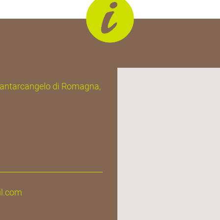
| Santarcangelo di Romagna,
il.com