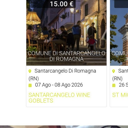
15.00 €
COMUNE DI SANTARCANGELO
COMU
DI ROMAGNA
Santarcangelo Di Romagna
Sant
(RN)
(RN)
07 Ago - 08 Ago 2026
26 S
SANTARCANGELO WINE
ST MI
GOBLETS