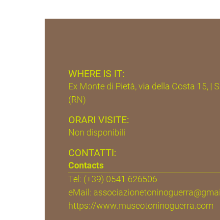
WHERE IS IT:
Ex Monte di Pietà, via della Costa 15, 
(RN)
ORARI VISITE:
Non disponibili
CONTATTI:
Contacts
Tel: (+39) 0541 626506
eMail:
associazionetoninoguerra@gma
https://www.museotoninoguerra.com