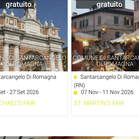
gratuito
gratuito
NE DI SANTARCANGELO
COMUNE DI SANTARCA
DI ROMAGNA
DI ROMAGNA
arcangelo Di Romagna
Santarcangelo Di Roma
(RN)
et - 27 Set 2026
07 Nov - 11 Nov 2026
CHAEL’S FAIR
ST. MARTIN'S FAIR