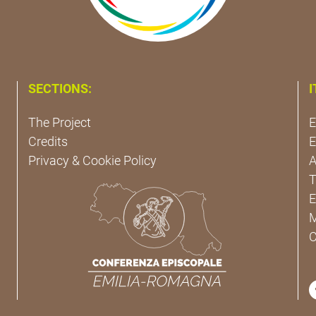
SECTIONS:
I
The Project
E
Credits
E
Privacy & Cookie Policy
A
T
E
M
C