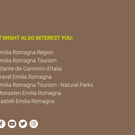
T MIGHT ALSO INTEREST YOU:
milia Romagna Region
milia Romagna Tourism
tlante dei Cammini d'Italia
ravel Emilia Romagna
milia Romagna Tourism - Natural Parks
onasteri Emilia Romagna
astelli Emilia Romagna
visit Cammini Emilia-Romagna Facebook profile page
visit Cammini Emilia-Romagna YouTube profile pa
visit Cammini Emilia-Romagna Twitter profile
visit Cammini Emilia-Romagna Instagram 