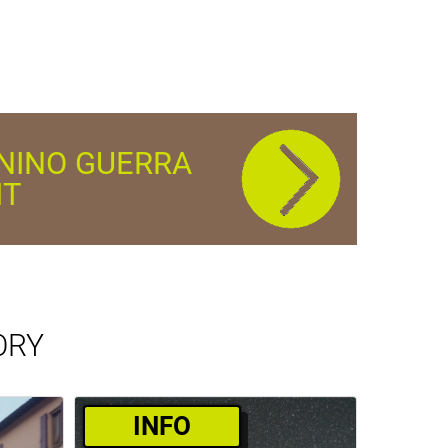
ONINO GUERRA
IT
ORY
­INFO