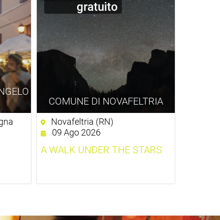
gratuito
NGELO
COMUNE DI NOVAFELTRIA
gna
Novafeltria (RN)
09 Ago 2026
A WALK UNDER THE STARS