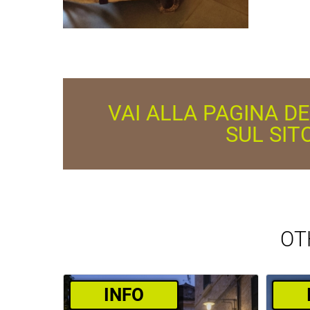
VAI ALLA PAGINA D
SUL SIT
OT
­INFO