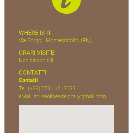
WHERE IS IT:
Via Borgo, | Montegridolfo, (RN)
ORARI VISITE:
Non disponibili
CONTATTI:
Contatti
Tel: (+39) 0541 1613093
eMail:
museolineadeigoti@gmail.com