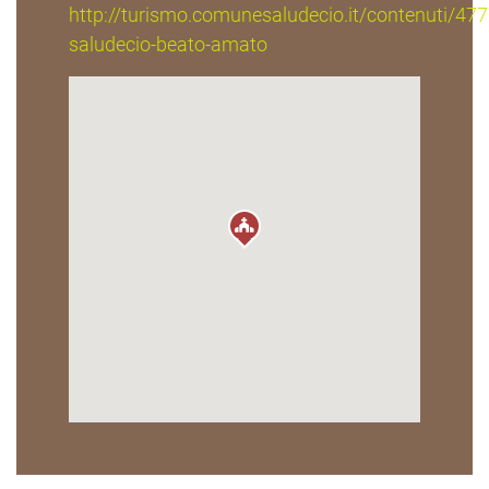
http://turismo.comunesaludecio.it/contenuti/4
saludecio-beato-amato