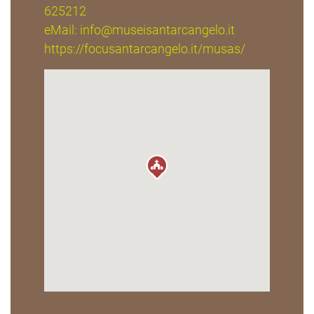
625212
eMail:
info@museisantarcangelo.it
https://focusantarcangelo.it/musas/