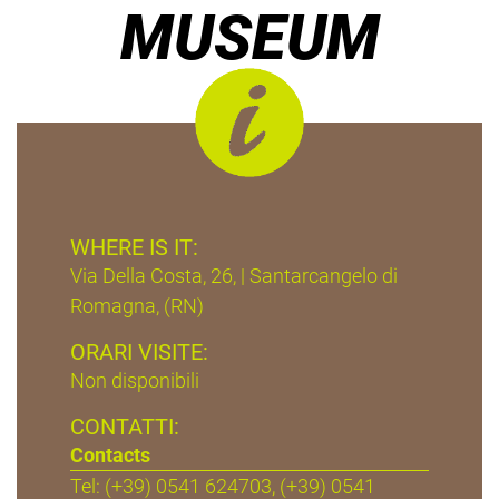
MUSEUM
WHERE IS IT:
Via Della Costa, 26, | Santarcangelo di
Romagna, (RN)
ORARI VISITE:
Non disponibili
CONTATTI:
Contacts
Tel: (+39) 0541 624703, (+39) 0541