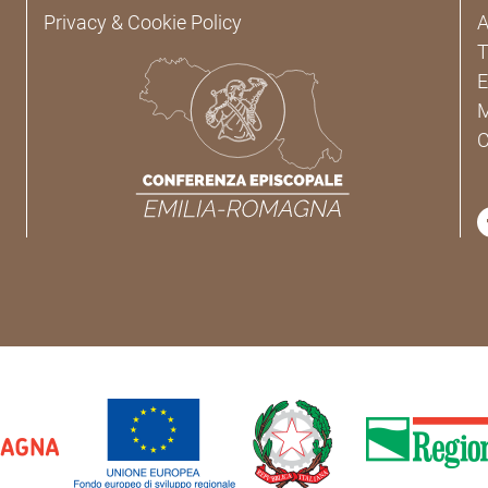
Privacy & Cookie Policy
A
T
E
M
C