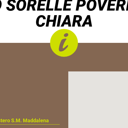
 SORELLE POVERE
CHIARA
stero S.M. Maddalena