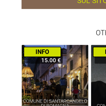
SUL SIT
OT
­INFO
15.00 €
COMUNE DI SANTARCANGELO
DI ROMAGNA
COM