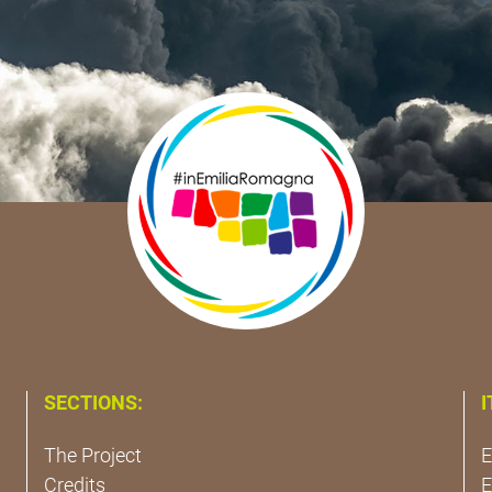
SECTIONS:
I
The Project
E
Credits
E