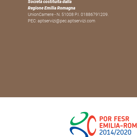
Società costituita dalla
Regione Emilia Romagna
UnionCamere - N. 51008 P.I. 01886791209.
PEC:
aptservizi@pec.aptservizi.com