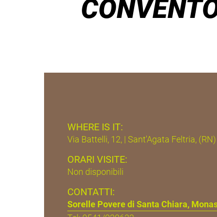
CONVENTO
WHERE IS IT:
Via Battelli, 12, | Sant'Agata Feltria, (RN)
ORARI VISITE:
Non disponibili
CONTATTI:
Sorelle Povere di Santa Chiara, Mona