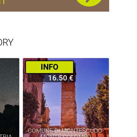
IT
ORY
­INFO
16.50 €
COMUNE DI MONTESCUDO-
TRIA
MONTE COLOMBO