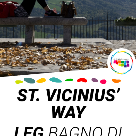
ST. VICINIUS’
WAY
LEG
BAGNO DI