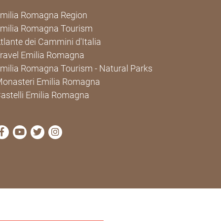
milia Romagna Region
milia Romagna Tourism
tlante dei Cammini d'Italia
ravel Emilia Romagna
milia Romagna Tourism - Natural Parks
onasteri Emilia Romagna
astelli Emilia Romagna
visit Cammini Emilia-Romagna Facebook profile page
visit Cammini Emilia-Romagna YouTube profile pa
visit Cammini Emilia-Romagna Twitter profile
visit Cammini Emilia-Romagna Instagram 