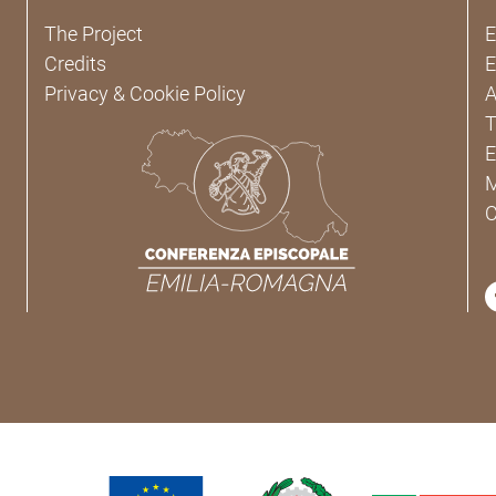
The Project
E
Credits
E
Privacy & Cookie Policy
A
T
E
M
C