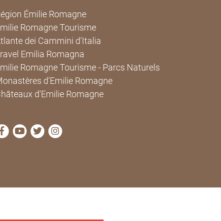
égion Émilie Romagne
milie Romagne Tourisme
tlante dei Cammini d'Italia
ravel Emilia Romagna
milie Romagne Tourisme - Parcs Naturels
onastères d'Emilie Romagne
hâteaux d'Emilie Romagne
Visitez la page Facebook de Cammini Emilia-Romagna
Visitez la page YouTube de Cammini Emilia-Roma
Visitez la page Twitter de Cammini Emilia-Ro
Visitez la page Instagram de Cammini E