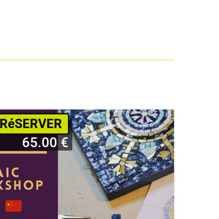
RéSERVER
65.00 €