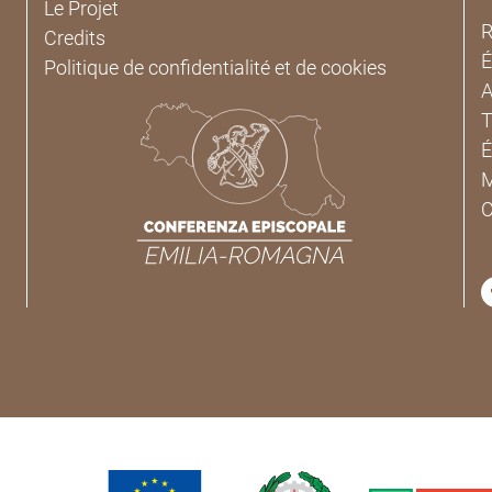
Le Projet
R
Credits
É
Politique de confidentialité et de cookies
A
T
É
M
C