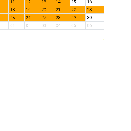
0
11
12
13
14
15
16
14
15
7
18
19
20
21
22
23
21
22
4
25
26
27
28
29
30
28
29
1
01
02
03
04
05
06
05
06