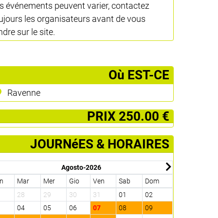
s événements peuvent varier, contactez
ujours les organisateurs avant de vous
ndre sur le site.
­Où EST-CE
Ravenne
­PRIX 250.00 €
JOURNéES & HORAIRES
Agosto-2026
n
Mar
Mer
Gio
Ven
Sab
Dom
Lun
Mar
7
28
29
30
31
01
02
31
01
3
04
05
06
07
08
09
07
08