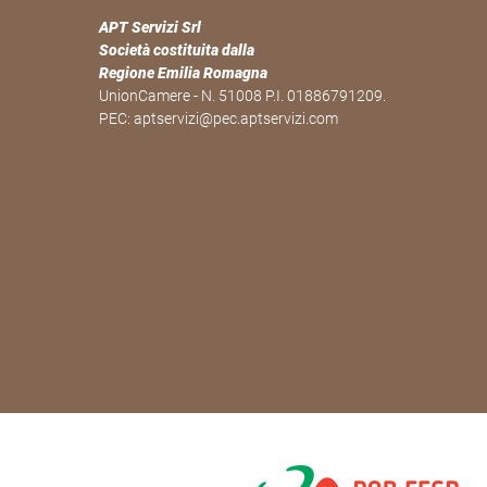
APT Servizi Srl
Società costituita dalla
Regione Emilia Romagna
UnionCamere - N. 51008 P.I. 01886791209.
PEC:
aptservizi@pec.aptservizi.com