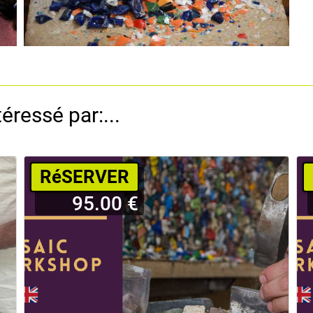
éressé par:...
RéSERVER
95.00 €