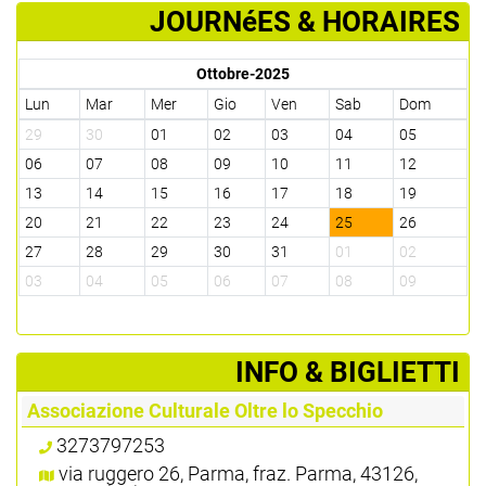
JOURNéES & HORAIRES
Ottobre-2025
Lun
Mar
Mer
Gio
Ven
Sab
Dom
29
30
01
02
03
04
05
06
07
08
09
10
11
12
13
14
15
16
17
18
19
20
21
22
23
24
25
26
27
28
29
30
31
01
02
03
04
05
06
07
08
09
­INFO & BIGLIETTI
Associazione Culturale Oltre lo Specchio
3273797253
via ruggero 26, Parma, fraz. Parma, 43126,