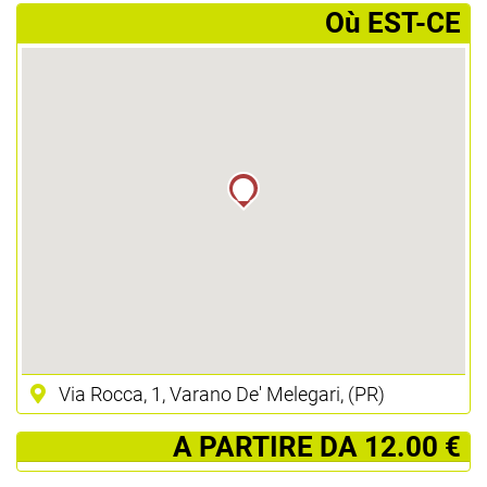
­Où EST-CE
Via Rocca, 1, Varano De' Melegari, (PR)
­ A PARTIRE DA 12.00 €