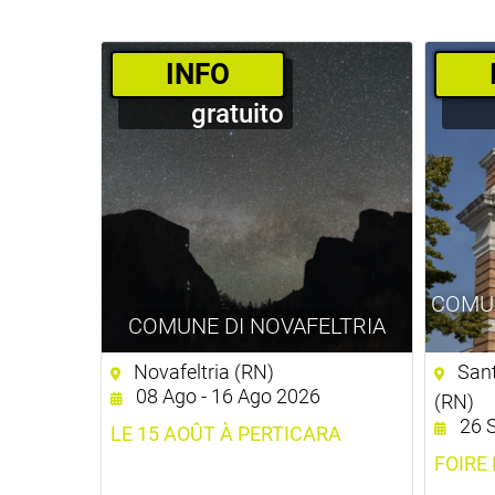
­INFO
gratuito
COMU
COMUNE DI NOVAFELTRIA
Novafeltria (RN)
Sant
08 Ago - 16 Ago 2026
(RN)
26 S
LE 15 AOÛT À PERTICARA
FOIRE