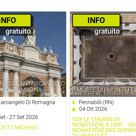
­INFO
­INFO
gratuito
gratuito
NE DI SANTARCANGELO
DI ROMAGNA
MUSÉE DU MONTEFE
arcangelo Di Romagna
Pennabilli (RN)
04 Ott 2026
et - 27 Set 2026
SUR LE CHEMIN DU
MONASTÈRE À L'ART - VIS
 DE ST MICHAEL
MONASTÈRE DES SERVA
DU PARACLET