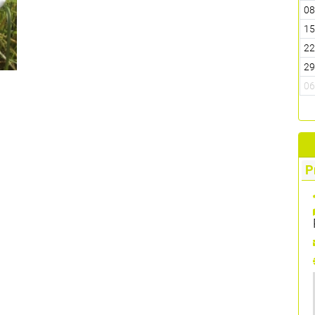
0
1
2
2
0
P