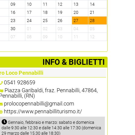
8
09
10
11
12
13
14
5
16
17
18
19
20
21
2
23
24
25
26
27
28
9
30
01
02
03
04
05
6
07
08
09
10
11
12
­INFO & BIGLIETTI
ro Loco Pennabilli
0541 928659
Piazza Garibaldi, fraz. Pennabilli, 47864,
Pennabilli, (RN)
prolocopennabilli@gmail.com
https://www.pennabilliturismo.it/
Gennaio, febbraio e marzo: sabato e domenica
dalle 9:30 alle 12:30 e dalle 14:30 alle 17:30 (domenica
29 marzo dalle 15:30 alle 18:30)