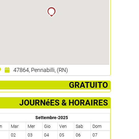
47864, Pennabilli, (RN)
­ GRATUITO
JOURNéES & HORAIRES
Settembre-2025
n
Mar
Mer
Gio
Ven
Sab
Dom
1
02
03
04
05
06
07