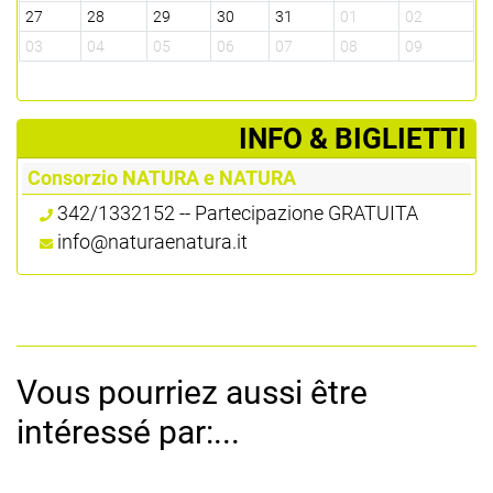
27
28
29
30
31
01
02
03
04
05
06
07
08
09
­INFO & BIGLIETTI
Consorzio NATURA e NATURA
342/1332152 -- Partecipazione GRATUITA
info@naturaenatura.it
Vous pourriez aussi être
intéressé par:...