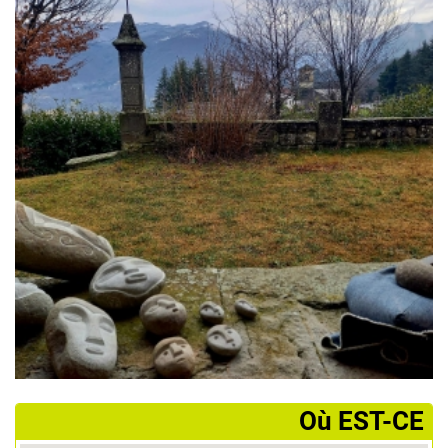
­Où EST-CE