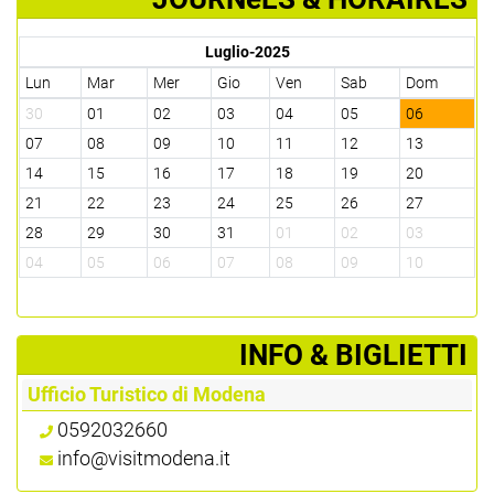
Luglio-2025
Lun
Mar
Mer
Gio
Ven
Sab
Dom
30
01
02
03
04
05
06
07
08
09
10
11
12
13
14
15
16
17
18
19
20
21
22
23
24
25
26
27
28
29
30
31
01
02
03
04
05
06
07
08
09
10
­INFO & BIGLIETTI
Ufficio Turistico di Modena
0592032660
info@visitmodena.it