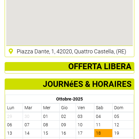
Piazza Dante, 1, 42020, Quattro Castella, (RE)
­ OFFERTA LIBERA
JOURNéES & HORAIRES
Ottobre-2025
Lun
Mar
Mer
Gio
Ven
Sab
Dom
29
30
01
02
03
04
05
06
07
08
09
10
11
12
13
14
15
16
17
18
19