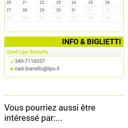
20
21
22
23
24
25
26
27
28
29
30
31
01
02
03
04
05
06
07
08
09
­INFO & BIGLIETTI
Oasi Lipu Bianello
349-7116057
oasi.bianello@lipu.it
Vous pourriez aussi être
intéressé par:...