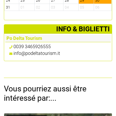
24
25
26
27
28
29
30
2
31
01
02
03
04
05
06
0
­INFO & BIGLIETTI
Po Delta Tourism
0039 3465926555
info@podeltatourism.it
Vous pourriez aussi être
intéressé par:...