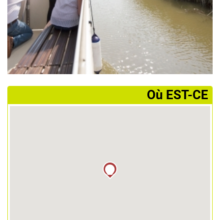
­Où EST-CE