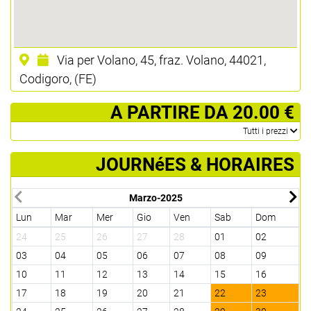
Via per Volano, 45, fraz. Volano, 44021,
Codigoro, (FE)
­ A PARTIRE DA 20.00 €
­Tutti i prezzi
JOURNéES & HORAIRES
Marzo-2025
Lun
Mar
Mer
Gio
Ven
Sab
Dom
L
24
25
26
27
28
01
02
3
03
04
05
06
07
08
09
0
10
11
12
13
14
15
16
1
17
18
19
20
21
22
23
2