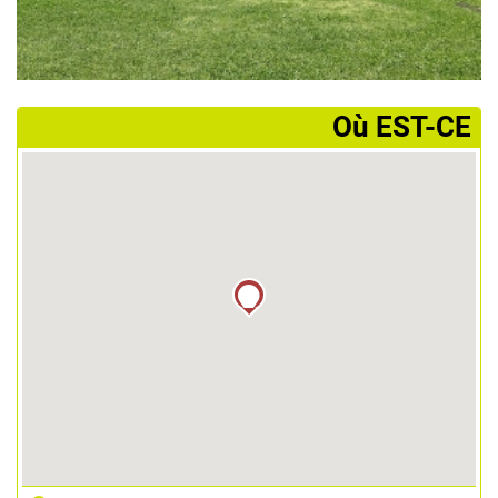
­Où EST-CE