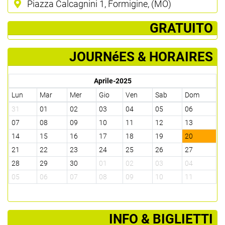
Piazza Calcagnini 1, Formigine, (MO)
­ GRATUITO
JOURNéES & HORAIRES
Aprile-2025
Lun
Mar
Mer
Gio
Ven
Sab
Dom
31
01
02
03
04
05
06
07
08
09
10
11
12
13
14
15
16
17
18
19
20
21
22
23
24
25
26
27
28
29
30
01
02
03
04
05
06
07
08
09
10
11
­INFO & BIGLIETTI