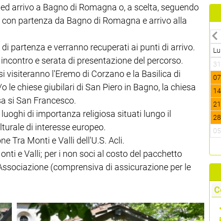
 ed arrivo a Bagno di Romagna o, a scelta, seguendo
ltra con partenza da Bagno di Romagna e arrivo alla
di partenza e verranno recuperati ai punti di arrivo.
Lu
 incontro e serata di presentazione del percorso.
3
si visiteranno l'Eremo di Corzano e la Basilica di
0
le chiese giubilari di San Piero in Bagno, la chiesa
1
esa si San Francesco.
2
i luoghi di importanza religiosa situati lungo il
2
turale di interesse europeo.
0
 Tra Monti e Valli dell'U.S. Acli.
nti e Valli; per i non soci al costo del pacchetto
 Associazione (comprensiva di assicurazione per le
C