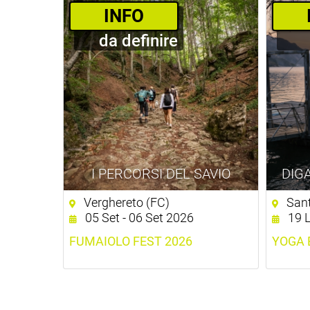
­INFO
da definire
I PERCORSI DEL SAVIO
DIGA
Verghereto (FC)
Sant
05 Set - 06 Set 2026
19 L
FUMAIOLO FEST 2026
YOGA 