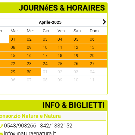
JOURNéES & HORAIRES
Aprile-2025
n
Mar
Mer
Gio
Ven
Sab
Dom
Lun
Mar
1
01
02
03
04
05
06
28
29
7
08
09
10
11
12
13
05
06
4
15
16
17
18
19
20
12
13
1
22
23
24
25
26
27
19
20
8
29
30
01
02
03
04
26
27
5
06
07
08
09
10
11
02
03
­INFO & BIGLIETTI
onsorzio Natura e Natura
0543/903266 - 342/1332152
info@naturaenatura.it