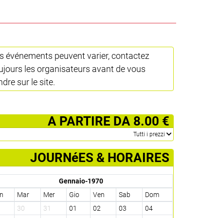
s événements peuvent varier, contactez
ujours les organisateurs avant de vous
ndre sur le site.
­ A PARTIRE DA 8.00 €
­Tutti i prezzi
JOURNéES & HORAIRES
Gennaio-1970
n
Mar
Mer
Gio
Ven
Sab
Dom
9
30
31
01
02
03
04