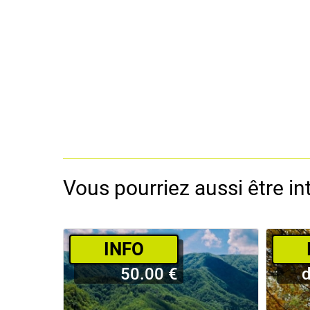
Vous pourriez aussi être int
­INFO
50.00 €
d