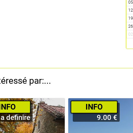
0
1
1
2
0
éressé par:...
­INFO
­INFO
a definire
9.00 €