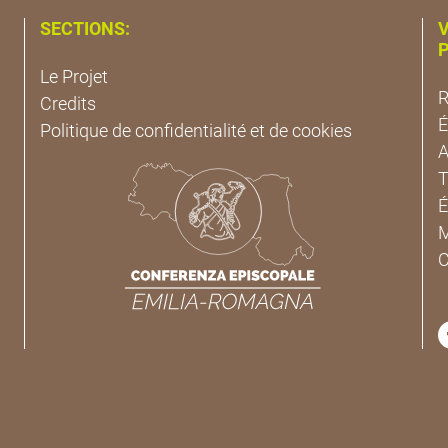
SECTIONS:
V
P
Le Projet
R
Credits
É
Politique de confidentialité et de cookies
A
T
É
M
C