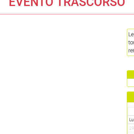
EVENTO TRASCORSO
Le
to
re
Lu
2