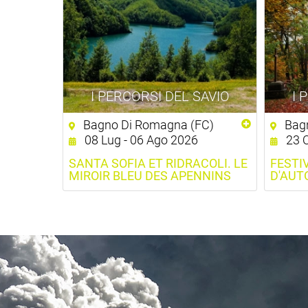
I PERCORSI DEL SAVIO
I 
Bagno Di Romagna (FC)
Bagn
08 Lug - 06 Ago 2026
23 O
SANTA SOFIA ET RIDRACOLI. LE
FESTI
MIROIR BLEU DES APENNINS
D'AUT