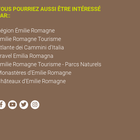
OUS POURRIEZ AUSSI ÊTRE INTÉRESSÉ
AR::
égion Émilie Romagne
milie Romagne Tourisme
tlante dei Cammini d'Italia
ravel Emilia Romagna
milie Romagne Tourisme - Parcs Naturels
onastères d'Emilie Romagne
hâteaux d'Emilie Romagne
Visitez la page Facebook de Cammini Emilia-Romagna
Visitez la page YouTube de Cammini Emilia-Roma
Visitez la page Twitter de Cammini Emilia-Ro
Visitez la page Instagram de Cammini E