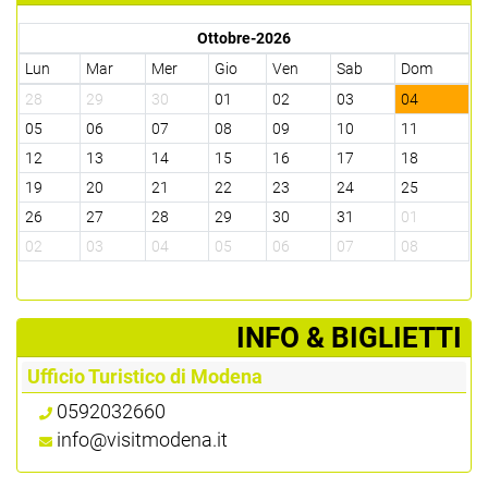
Ottobre-2026
Lun
Mar
Mer
Gio
Ven
Sab
Dom
28
29
30
01
02
03
04
05
06
07
08
09
10
11
12
13
14
15
16
17
18
19
20
21
22
23
24
25
26
27
28
29
30
31
01
02
03
04
05
06
07
08
­INFO & BIGLIETTI
Ufficio Turistico di Modena
0592032660
info@visitmodena.it