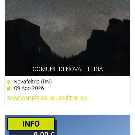
COMUNE DI NOVAFELTRIA
Novafeltria (RN)
09 Ago 2026
RANDONNÉE SOUS LES ÉTOILES
­INFO
9.00 €