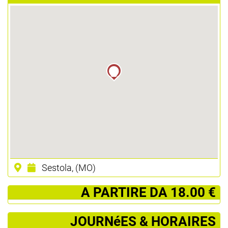
Sestola, (MO)
­ A PARTIRE DA 18.00 €
JOURNéES & HORAIRES