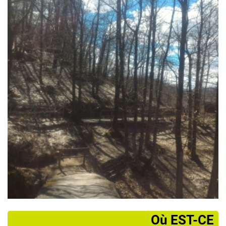
­Où EST-CE