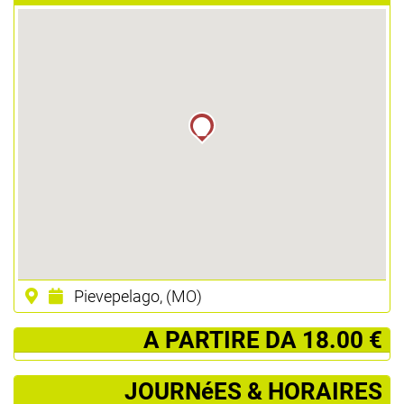
Pievepelago, (MO)
­ A PARTIRE DA 18.00 €
JOURNéES & HORAIRES