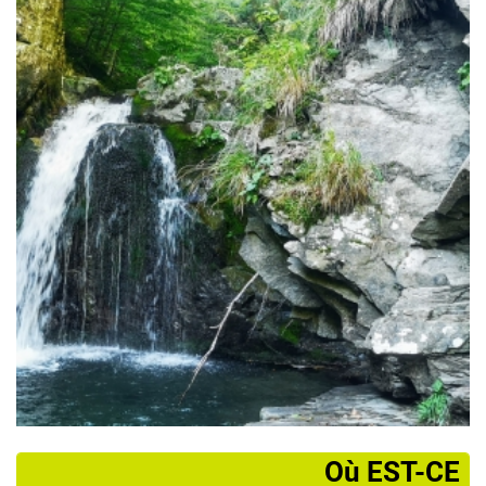
­Où EST-CE