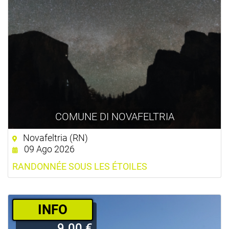
COMUNE DI NOVAFELTRIA
Novafeltria (RN)
09 Ago 2026
RANDONNÉE SOUS LES ÉTOILES
­INFO
9.00 €