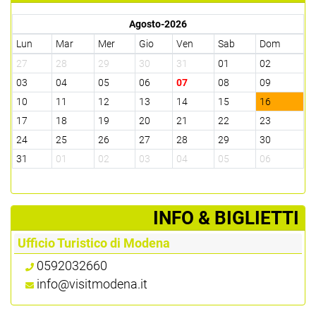
Agosto-2026
Lun
Mar
Mer
Gio
Ven
Sab
Dom
27
28
29
30
31
01
02
03
04
05
06
07
08
09
10
11
12
13
14
15
16
17
18
19
20
21
22
23
24
25
26
27
28
29
30
31
01
02
03
04
05
06
­INFO & BIGLIETTI
Ufficio Turistico di Modena
0592032660
info@visitmodena.it