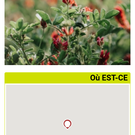
­Où EST-CE