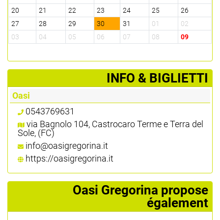
20
21
22
23
24
25
26
27
28
29
30
31
01
02
03
04
05
06
07
08
09
­INFO & BIGLIETTI
Oasi
0543769631
via Bagnolo 104, Castrocaro Terme e Terra del
Sole, (FC)
info@oasigregorina.it
https://oasigregorina.it
Oasi Gregorina propose
également