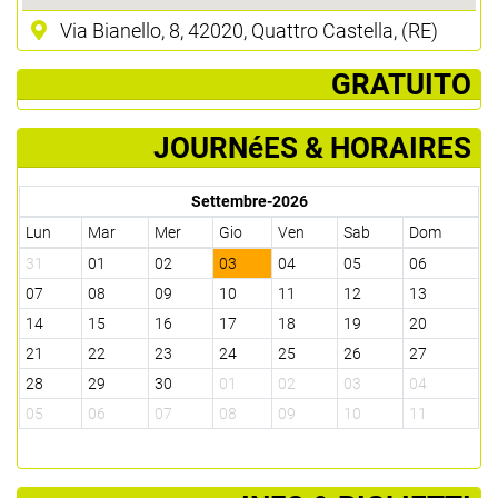
Via Bianello, 8, 42020, Quattro Castella, (RE)
­ GRATUITO
JOURNéES & HORAIRES
Settembre-2026
Lun
Mar
Mer
Gio
Ven
Sab
Dom
31
01
02
03
04
05
06
07
08
09
10
11
12
13
14
15
16
17
18
19
20
21
22
23
24
25
26
27
28
29
30
01
02
03
04
05
06
07
08
09
10
11