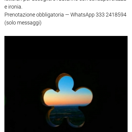
e ironia.
Prenotazione obbligatoria — WhatsApp 333 2418594
(solo messaggi)