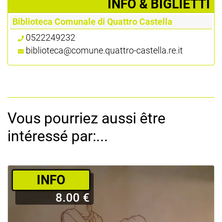
­INFO & BIGLIETTI
Biblioteca Comunale di Quattro Castella
0522249232
biblioteca@comune.quattro-castella.re.it
Vous pourriez aussi être
intéressé par:...
­INFO
8.00 €