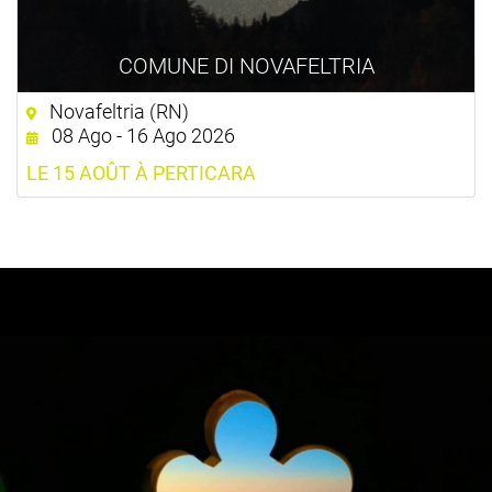
COMUNE DI NOVAFELTRIA
Novafeltria (RN)
08 Ago - 16 Ago 2026
LE 15 AOÛT À PERTICARA