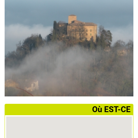
­Où EST-CE