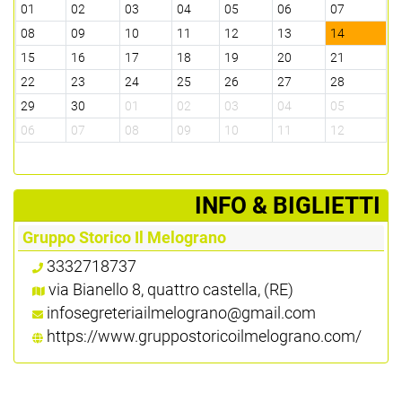
01
02
03
04
05
06
07
08
09
10
11
12
13
14
15
16
17
18
19
20
21
22
23
24
25
26
27
28
29
30
01
02
03
04
05
06
07
08
09
10
11
12
­INFO & BIGLIETTI
Gruppo Storico Il Melograno
3332718737
via Bianello 8, quattro castella, (RE)
infosegreteriailmelograno@gmail.com
https://www.gruppostoricoilmelograno.com/