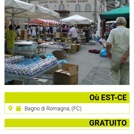
­Où EST-CE
Bagno di Romagna, (FC)
­ GRATUITO