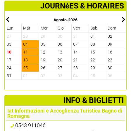
JOURNéES & HORAIRES
Agosto-2026
Lun
Mar
Mer
Gio
Ven
Sab
Dom
L
27
28
29
30
31
01
02
3
03
04
05
06
07
08
09
0
10
11
12
13
14
15
16
1
17
18
19
20
21
22
23
2
24
25
26
27
28
29
30
2
31
01
02
03
04
05
06
0
­INFO & BIGLIETTI
Iat Informazioni e Accoglienza Turistica Bagno di
Romagna
0543 911046