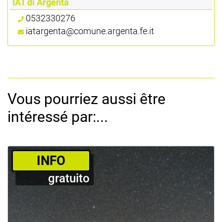
IAT di Argenta
0532330276
iatargenta@comune.argenta.fe.it
Vous pourriez aussi être
intéressé par:...
­INFO
gratuito