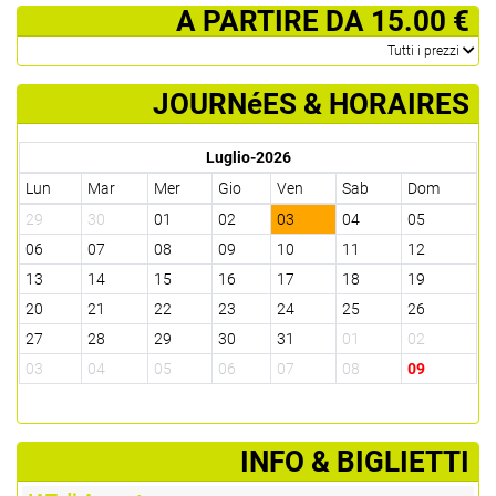
­ A PARTIRE DA 15.00 €
­Tutti i prezzi
JOURNéES & HORAIRES
Luglio-2026
Lun
Mar
Mer
Gio
Ven
Sab
Dom
29
30
01
02
03
04
05
06
07
08
09
10
11
12
13
14
15
16
17
18
19
20
21
22
23
24
25
26
27
28
29
30
31
01
02
03
04
05
06
07
08
09
­INFO & BIGLIETTI