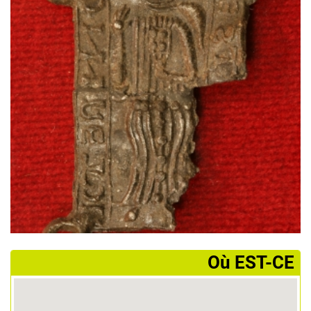
­Où EST-CE