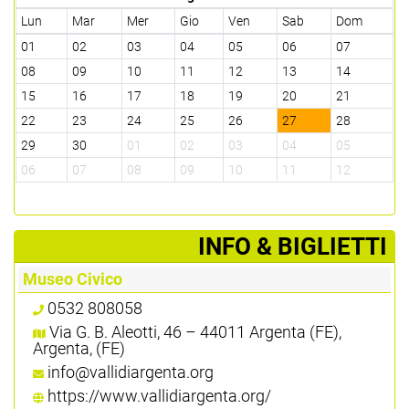
Lun
Mar
Mer
Gio
Ven
Sab
Dom
01
02
03
04
05
06
07
08
09
10
11
12
13
14
15
16
17
18
19
20
21
22
23
24
25
26
27
28
29
30
01
02
03
04
05
06
07
08
09
10
11
12
­INFO & BIGLIETTI
Museo Civico
0532 808058
Via G. B. Aleotti, 46 – 44011 Argenta (FE),
Argenta, (FE)
info@vallidiargenta.org
https://www.vallidiargenta.org/