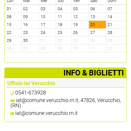
Lun
Mar
Mer
Gio
Ven
Sab
Dom
01
02
03
04
05
06
07
08
09
10
11
12
13
14
15
16
17
18
19
20
21
22
23
24
25
26
27
28
29
30
01
02
03
04
05
06
07
08
09
10
11
12
­INFO & BIGLIETTI
Ufficio Iat Verucchio
0541-673928
iat@comune.verucchio.rn.it, 47826, Verucchio,
(RN)
iat@comune.verucchio.rn.it