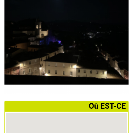
­Où EST-CE