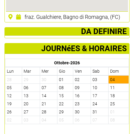
fraz. Gualchiere, Bagno di Romagna, (FC)
­ DA DEFINIRE
JOURNéES & HORAIRES
Ottobre-2026
Lun
Mar
Mer
Gio
Ven
Sab
Dom
28
29
30
01
02
03
04
05
06
07
08
09
10
11
12
13
14
15
16
17
18
19
20
21
22
23
24
25
26
27
28
29
30
31
01
02
03
04
05
06
07
08