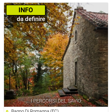
­INFO
da definire
I PERCORSI DEL SAVIO
Bagno Di Romagna (FC)