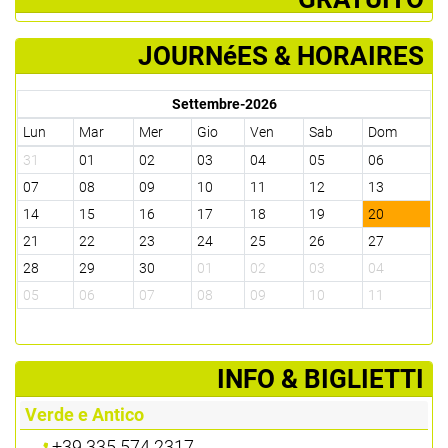
JOURNéES & HORAIRES
Settembre-2026
Lun
Mar
Mer
Gio
Ven
Sab
Dom
31
01
02
03
04
05
06
07
08
09
10
11
12
13
14
15
16
17
18
19
20
21
22
23
24
25
26
27
28
29
30
01
02
03
04
05
06
07
08
09
10
11
­INFO & BIGLIETTI
Verde e Antico
+39 335 574 2317