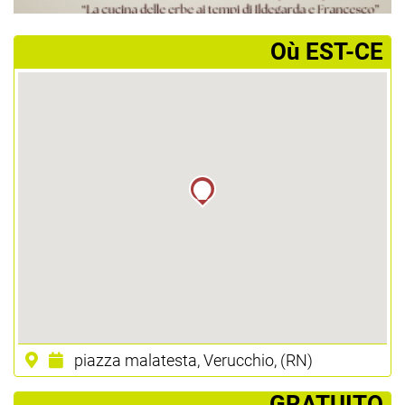
­Où EST-CE
piazza malatesta, Verucchio, (RN)
­ GRATUITO