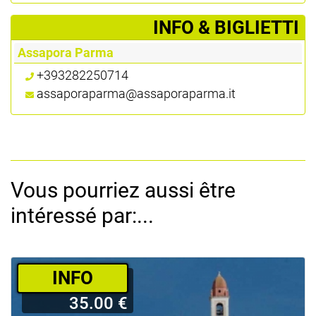
­INFO & BIGLIETTI
Assapora Parma
+393282250714
assaporaparma@assaporaparma.it
Vous pourriez aussi être
intéressé par:...
­INFO
35.00 €