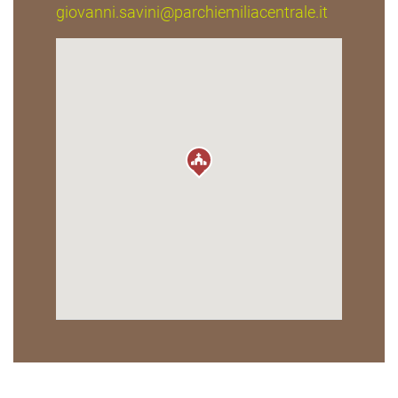
giovanni.savini@parchiemiliacentrale.it