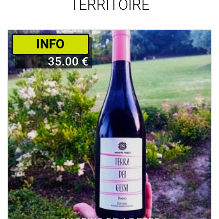
TERRITOIRE
­INFO
35.00 €