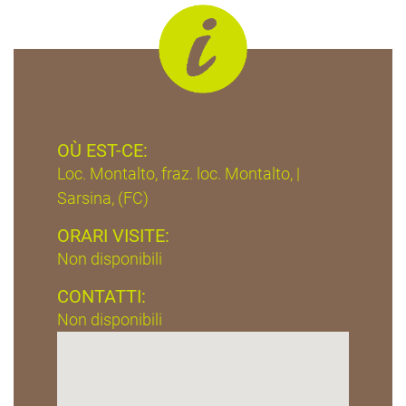
OÙ EST-CE:
Loc. Montalto, fraz. loc. Montalto, |
Sarsina, (FC)
ORARI VISITE:
Non disponibili
CONTATTI:
Non disponibili