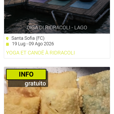
DIGA DI RIDRACOLI - LAGO
Santa Sofia (FC)
19 Lug - 09 Ago 2026
YOGA ET CANOË À RIDRACOLI
­INFO
gratuito