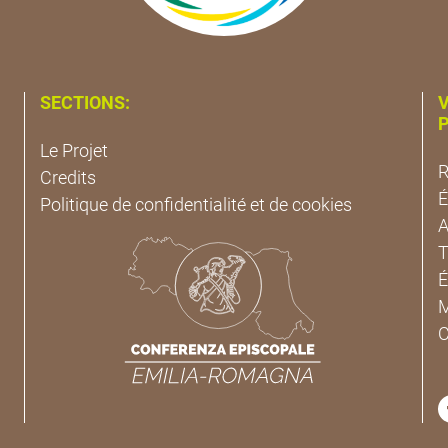
SECTIONS:
V
P
Le Projet
R
Credits
É
Politique de confidentialité et de cookies
A
T
É
M
C