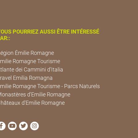
OUS POURRIEZ AUSSI ÊTRE INTÉRESSÉ
AR::
égion Émilie Romagne
milie Romagne Tourisme
tlante dei Cammini d'Italia
ravel Emilia Romagna
milie Romagne Tourisme - Parcs Naturels
onastères d'Emilie Romagne
hâteaux d'Emilie Romagne
Visitez la page Facebook de Cammini Emilia-Romagna
Visitez la page YouTube de Cammini Emilia-Roma
Visitez la page Twitter de Cammini Emilia-Ro
Visitez la page Instagram de Cammini E