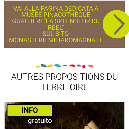
VAI ALLA PAGINA DEDICATA A
MUSÉE PINACOTHÈQUE
GUALTIERI “LA SPLENDEUR DU
RÉEL”
SUL SITO
MONASTERIEMILIAROMAGNA.IT
AUTRES PROPOSITIONS DU
TERRITOIRE
­INFO
gratuito