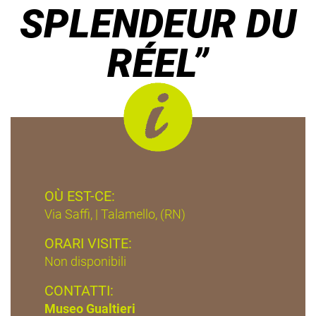
SPLENDEUR DU
RÉEL”
OÙ EST-CE:
Via Saffi, | Talamello, (RN)
ORARI VISITE:
Non disponibili
CONTATTI:
Museo Gualtieri