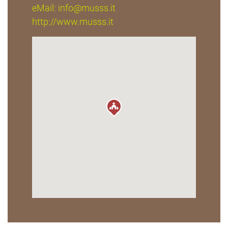
eMail:
info@musss.it
http://www.musss.it