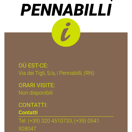
PENNABILLI
OÙ EST-CE:
Via dei Tigli, 5/a, | Pennabilli, (RN)
ORARI VISITE:
Non disponibili
CONTATTI:
Contatti
Tel: (+39) 320 4510733, (+39) 0541
928047