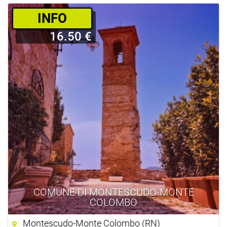
­INFO
16.50 €
COMUNE DI MONTESCUDO-MONTE
COLOMBO
Montescudo-Monte Colombo (RN)