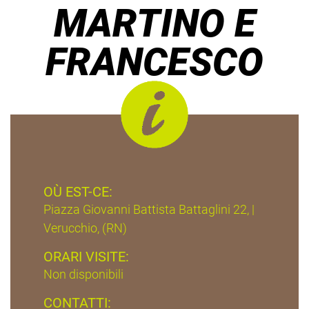
MARTINO E
FRANCESCO
OÙ EST-CE:
Piazza Giovanni Battista Battaglini 22, |
Verucchio, (RN)
ORARI VISITE:
Non disponibili
CONTATTI: