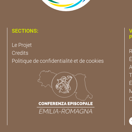
SECTIONS:
V
P
Le Projet
R
Credits
É
Politique de confidentialité et de cookies
A
T
É
M
C