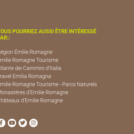
OUS POURRIEZ AUSSI ÊTRE INTÉRESSÉ
AR::
égion Émilie Romagne
milie Romagne Tourisme
tlante dei Cammini d'Italia
ravel Emilia Romagna
milie Romagne Tourisme - Parcs Naturels
onastères d'Emilie Romagne
hâteaux d'Emilie Romagne
Visitez la page Facebook de Cammini Emilia-Romagna
Visitez la page YouTube de Cammini Emilia-Roma
Visitez la page Twitter de Cammini Emilia-Ro
Visitez la page Instagram de Cammini E