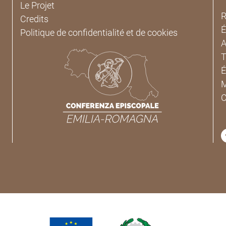
Le Projet
R
Credits
É
Politique de confidentialité et de cookies
A
T
É
M
C