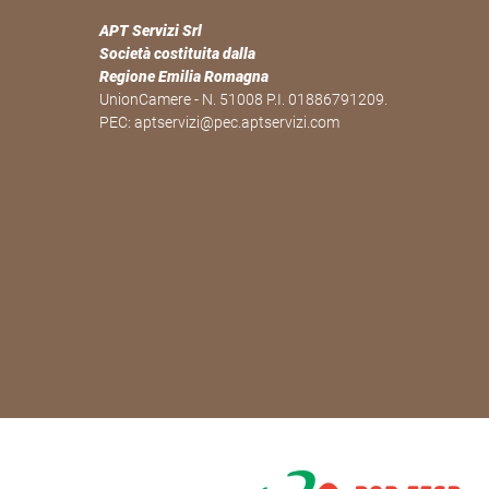
APT Servizi Srl
Società costituita dalla
Regione Emilia Romagna
UnionCamere - N. 51008 P.I. 01886791209.
PEC:
aptservizi@pec.aptservizi.com