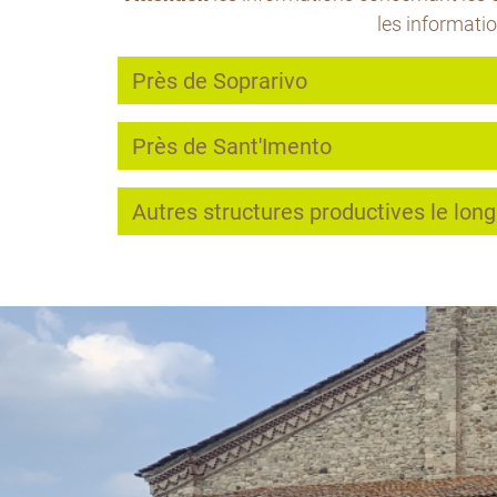
les informati
Près de Soprarivo
Près de Sant'Imento
Autres structures productives le long