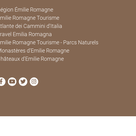
égion Émilie Romagne
milie Romagne Tourisme
tlante dei Cammini d'Italia
ravel Emilia Romagna
milie Romagne Tourisme - Parcs Naturels
onastères d'Emilie Romagne
hâteaux d'Emilie Romagne
Visitez la page Facebook de Cammini Emilia-Romagna
Visitez la page YouTube de Cammini Emilia-Roma
Visitez la page Twitter de Cammini Emilia-Ro
Visitez la page Instagram de Cammini E