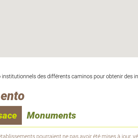
eb institutionnels des différents caminos pour obtenir des 
mento
sace
Monuments
tablissements pourraient ne pas avoir été mises à jour, vér