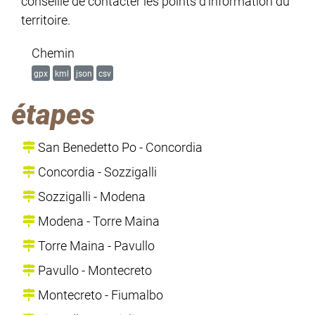
conseillé de contacter les points d’information du
territoire.
Chemin
gpx
kml
json
csv
étapes
San Benedetto Po - Concordia
Concordia - Sozzigalli
Sozzigalli - Modena
Modena - Torre Maina
Torre Maina - Pavullo
Pavullo - Montecreto
Montecreto - Fiumalbo