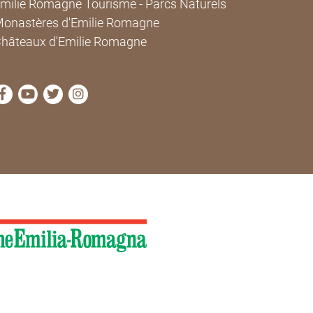
milie Romagne Tourisme - Parcs Naturels
onastères d'Emilie Romagne
hâteaux d'Emilie Romagne
Visitez la page Facebook de Cammini Emilia-Romagna
Visitez la page YouTube de Cammini Emilia-Roma
Visitez la page Twitter de Cammini Emilia-Ro
Visitez la page Instagram de Cammini E