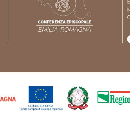
É
M
C