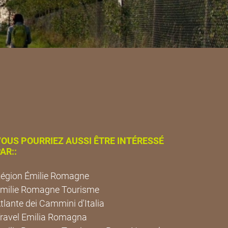
OUS POURRIEZ AUSSI ÊTRE INTÉRESSÉ
AR::
égion Émilie Romagne
milie Romagne Tourisme
tlante dei Cammini d'Italia
ravel Emilia Romagna