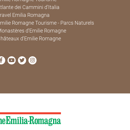
tlante dei Cammini d'Italia
ravel Emilia Romagna
milie Romagne Tourisme - Parcs Naturels
onastères d'Emilie Romagne
hâteaux d'Emilie Romagne
Visitez la page Facebook de Cammini Emilia-Romagna
Visitez la page YouTube de Cammini Emilia-Roma
Visitez la page Twitter de Cammini Emilia-Ro
Visitez la page Instagram de Cammini E