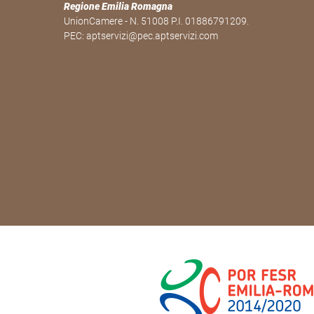
Regione Emilia Romagna
UnionCamere - N. 51008 P.I. 01886791209.
PEC:
aptservizi@pec.aptservizi.com