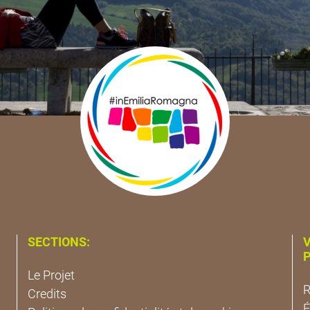
SECTIONS:
V
P
Le Projet
R
Credits
É