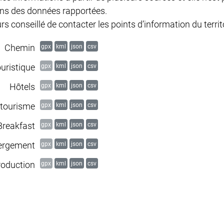
ions des données rapportées.
s conseillé de contacter les points d’information du territo
Chemin
gpx
kml
json
csv
ouristique
gpx
kml
json
csv
Hôtels
gpx
kml
json
csv
itourisme
gpx
kml
json
csv
Breakfast
gpx
kml
json
csv
bergement
gpx
kml
json
csv
roduction
gpx
kml
json
csv