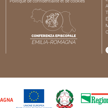
Politique de confidentialité et de cookies
A
T
É
M
C