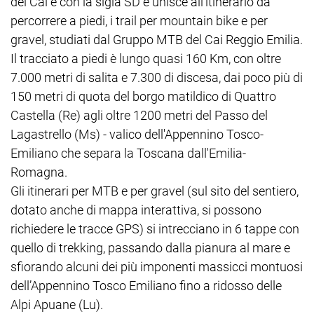
del Cai e con la sigla SD e unisce all'itinerario da
percorrere a piedi, i trail per mountain bike e per
gravel, studiati dal Gruppo MTB del Cai Reggio Emilia.
Il tracciato a piedi è lungo quasi 160 Km, con oltre
7.000 metri di salita e 7.300 di discesa, dai poco più di
150 metri di quota del borgo matildico di Quattro
Castella (Re) agli oltre 1200 metri del Passo del
Lagastrello (Ms) - valico dell'Appennino Tosco-
Emiliano che separa la Toscana dall'Emilia-
Romagna.
Gli itinerari per MTB e per gravel (sul sito del sentiero,
dotato anche di mappa interattiva, si possono
richiedere le tracce GPS) si intrecciano in 6 tappe con
quello di trekking, passando dalla pianura al mare e
sfiorando alcuni dei più imponenti massicci montuosi
dell’Appennino Tosco Emiliano fino a ridosso delle
Alpi Apuane (Lu).