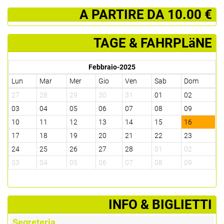
­ A PARTIRE DA 10.00 €
TAGE & FAHRPLäNE
Febbraio-2025
Lun
Mar
Mer
Gio
Ven
Sab
Dom
27
28
29
30
31
01
02
03
04
05
06
07
08
09
10
11
12
13
14
15
16
17
18
19
20
21
22
23
24
25
26
27
28
01
02
03
04
05
06
07
08
09
­INFO & BIGLIETTI
Segreteria